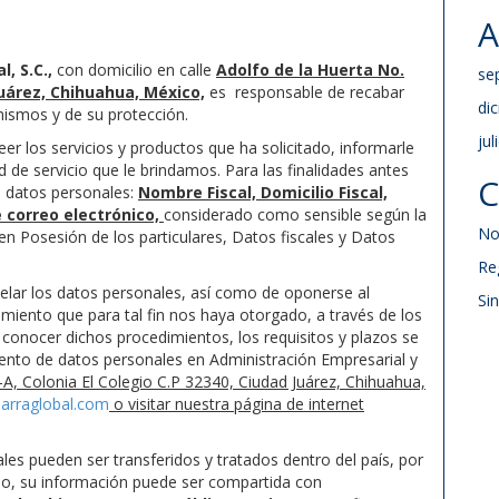
A
, S.C.,
con domicilio en calle
Adolfo de la Huerta No.
se
Juárez, Chihuahua, México,
es responsable de recabar
di
mismos y de su protección.
jul
er los servicios y productos que ha solicitado, informarle
 de servicio que le brindamos. Para las finalidades antes
C
s datos personales:
Nombre Fiscal, Domicilio Fiscal,
e correo electrónico,
considerado como sensible según la
No
n Posesión de los particulares, Datos fiscales y Datos
Re
celar los datos personales, así como de oponerse al
Si
miento que para tal fin nos haya otorgado, a través de los
nocer dichos procedimientos, los requisitos y plazos se
nto de datos personales en Administración Empresarial y
-A, Colonia El Colegio C.P 32340, Ciudad Juárez, Chihuahua,
arraglobal.com
o visitar nuestra página de internet
s pueden ser transferidos y tratados dentro del país, por
ido, su información puede ser compartida con