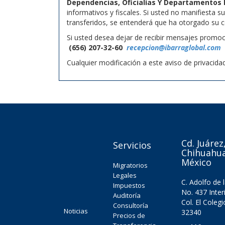
Dependencias, Oficialías Y Departamentos 
informativos y fiscales. Si usted no manifiesta 
transferidos, se entenderá que ha otorgado su c
Si usted desea dejar de recibir mensajes promoci
(656) 207-32-60
recepcion@ibarraglobal.com
Cualquier modificación a este aviso de privacid
Cd. Juárez
Servicios
Chihuahua
México
Migratorios
Legales
C. Adolfo de 
Impuestos
No. 437 Inter
Auditoría
Col. El Colegi
Consultoría
Noticias
32340
Precios de