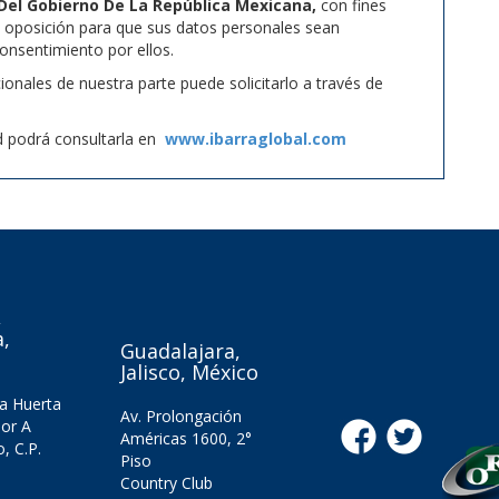
Del Gobierno De La República Mexicana,
con fines
su oposición para que sus datos personales sean
onsentimiento por ellos.
onales de nuestra parte puede solicitarlo a través de
ad podrá consultarla en
www.ibarraglobal.com
,
,
Guadalajara,
Jalisco, México
la Huerta
Av. Prolongación
ior A
Américas 1600, 2°
o, C.P.
Piso
Country Club