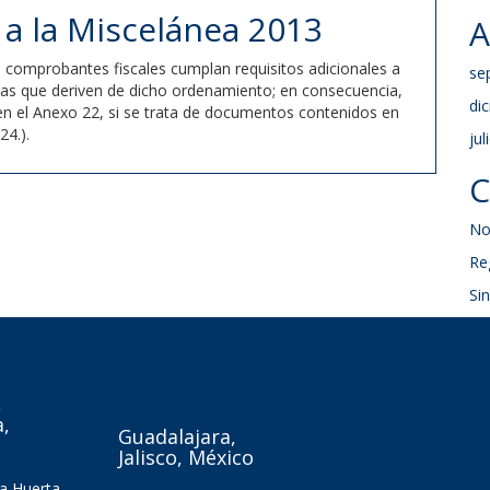
a la Miscelánea 2013
A
s comprobantes fiscales cumplan requisitos adicionales a
se
glas que deriven de dicho ordenamiento; en consecuencia,
di
 en el Anexo 22, si se trata de documentos contenidos en
24.).
jul
C
No
Re
Si
,
,
Guadalajara,
Jalisco, México
la Huerta