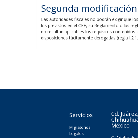
Segunda modificación 
Las autoridades fiscales no podrán exigir que lo
los previstos en el CFF, su Reglamento o las re
no resultan aplicables los requisitos contenidos
disposiciones tácitamente derogadas (regla I.2.1.
Cd. Juárez
Servicios
Chihuahua
México
Migratorios
Legales
C. Adolfo de 