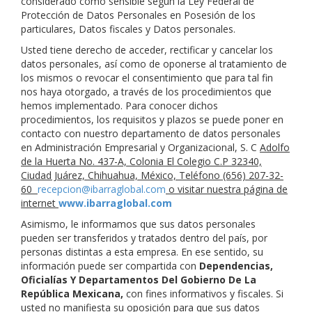
considerado como sensible según la Ley Federal de
Protección de Datos Personales en Posesión de los
particulares, Datos fiscales y Datos personales.
Usted tiene derecho de acceder, rectificar y cancelar los
datos personales, así como de oponerse al tratamiento de
los mismos o revocar el consentimiento que para tal fin
nos haya otorgado, a través de los procedimientos que
hemos implementado. Para conocer dichos
procedimientos, los requisitos y plazos se puede poner en
contacto con nuestro departamento de datos personales
en Administración Empresarial y Organizacional, S. C
Adolfo
de la Huerta No. 437-A, Colonia El Colegio C.P 32340,
Ciudad Juárez, Chihuahua, México, Teléfono (656) 207-32-
60
recepcion@ibarraglobal.com
o visitar nuestra página de
internet
www.ibarraglobal.com
Asimismo, le informamos que sus datos personales
pueden ser transferidos y tratados dentro del país, por
personas distintas a esta empresa. En ese sentido, su
información puede ser compartida con
Dependencias,
Oficialías Y Departamentos Del Gobierno De La
República Mexicana,
con fines informativos y fiscales. Si
usted no manifiesta su oposición para que sus datos