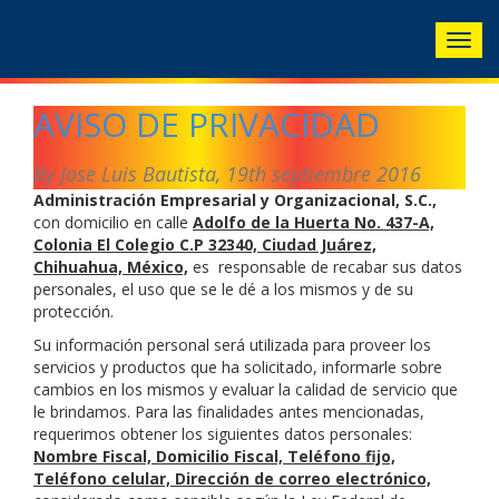
Togg
navig
AVISO DE PRIVACIDAD
By Jose Luis Bautista,
19th septiembre 2016
Administración Empresarial y Organizacional, S.C.,
con domicilio en calle
Adolfo de la Huerta No. 437-A,
Colonia El Colegio C.P 32340, Ciudad Juárez,
Chihuahua, México,
es responsable de recabar sus datos
personales, el uso que se le dé a los mismos y de su
protección.
Su información personal será utilizada para proveer los
servicios y productos que ha solicitado, informarle sobre
cambios en los mismos y evaluar la calidad de servicio que
le brindamos. Para las finalidades antes mencionadas,
requerimos obtener los siguientes datos personales:
Nombre Fiscal, Domicilio Fiscal, Teléfono fijo,
Teléfono celular, Dirección de correo electrónico,